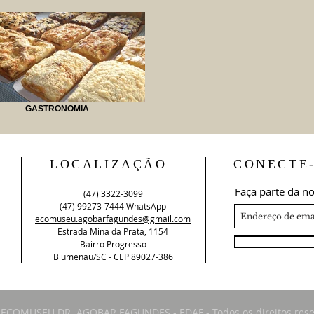
GASTRONOMIA
LOCALIZAÇÃO
CONECTE
Faça parte da no
(47) 3322-3099
(47) 99273-7444 WhatsApp
ecomuseu.agobarfagundes@gmail.com
Estrada Mina da Prata, 1154
Bairro Progresso
Blumenau/SC - CEP 89027-386
 ECOMUSEU DR. AGOBAR FAGUNDES - EDAF - Todos os direitos rese