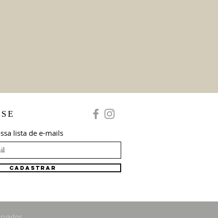
-SE
ssa lista de e-mails
Cadastrar
rvados.