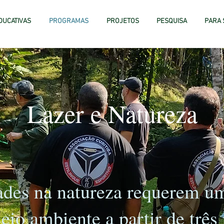
DUCATIVAS
PROGRAMAS
PROJETOS
PESQUISA
PARA 
Lazer e Natureza
ades na natureza requerem u
eio ambiente a partir de três 