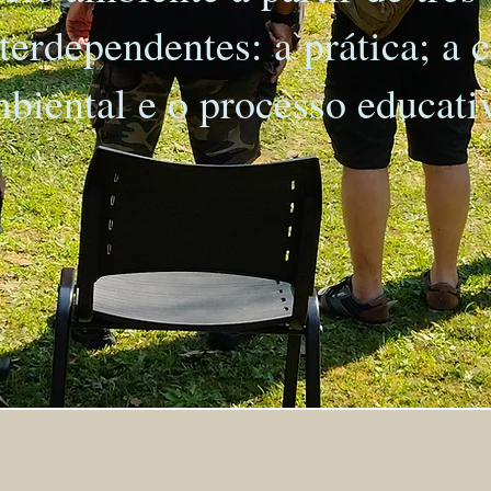
terdependentes: a prática; a
biental e o processo educati