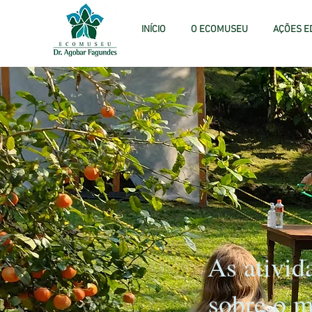
INÍCIO
O ECOMUSEU
AÇÕES E
As ativid
sobre o m