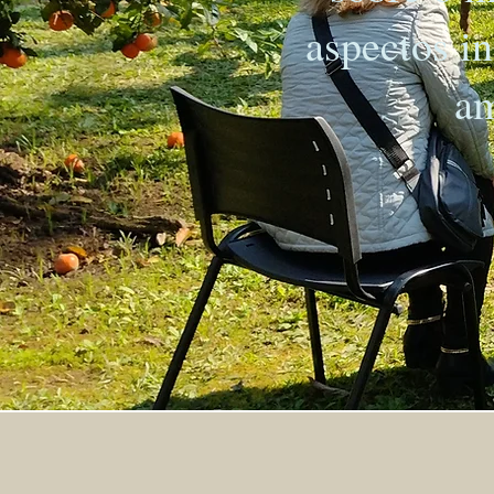
aspectos in
am