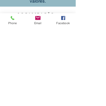
valores.
LOCALIZAÇÃO
(47) 3322-3099
Phone
Email
Facebook
(47) 99273-7444
WhatsApp
ecomuseu.agobarfagundes@gmail.com
Estrada Mina da Prata, 1154
Bairro Progresso
Blumenau/SC - CEP
89027-386
Acesse o mapa aqui
CONECTE-SE
Faça parte da nossa lista de e-mails
Cadastrar