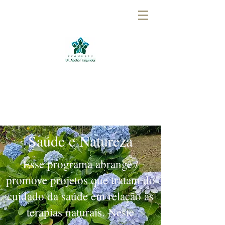
ASSOCIAÇÃO AMIGOS
DO EDAF
ASSOCIAÇÃO AMIGOS
DO EDAF
Saúde e Natureza
Esse programa abrange /
promove projetos que tratam do
cuidado da saúde em relação as
terapias naturais. Neste